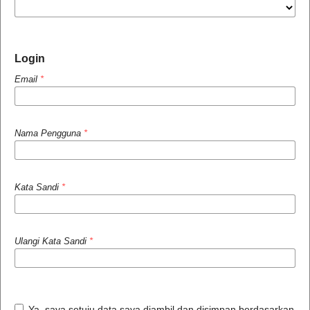
Login
Email
*
Nama Pengguna
*
Kata Sandi
*
Ulangi Kata Sandi
*
Ya, saya setuju data saya diambil dan disimpan berdasarkan